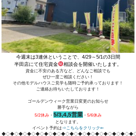
今週末は3連休ということで、4/29～5/1の3日間
半田店にて住宅資金
相談会を開催いたします。
資金に不安のある方など、どんなご相談でも
ぜひ一度ご相談ください！
その他モデルハウスご見学も随時ご予約承っております！
ご連絡お待ちいたしております！
ゴールデンウィーク営業日変更のお知らせ
勝手ながら
5/3,4,5営業
5/2休み
・
・
5/6休み
となります。
イベント予約は
⇒こちらをクリック⇐
◆◇◆◇◆◇◆◇◆◇◆◇◆◇◆◇◆◇◆◇◆◇◆◇◆◇◆◇◆◇◆