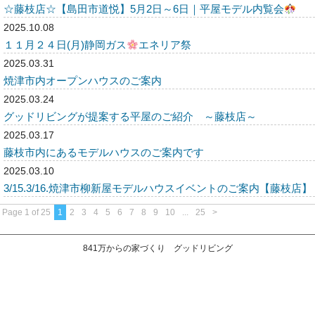
☆藤枝店☆【島田市道悦】5月2日～6日｜平屋モデル内覧会
2025.10.08
１１月２４日(月)静岡ガス
エネリア祭
2025.03.31
焼津市内オープンハウスのご案内
2025.03.24
グッドリビングが提案する平屋のご紹介 ～藤枝店～
2025.03.17
藤枝市内にあるモデルハウスのご案内です
2025.03.10
3/15.3/16.焼津市柳新屋モデルハウスイベントのご案内【藤枝店】
Page 1 of 25
1
2
3
4
5
6
7
8
9
10
...
25
>
841万からの家づくり グッドリビング