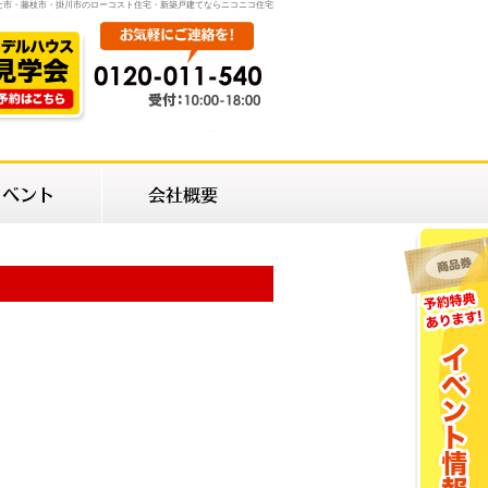
士市・藤枝市・掛川市のローコスト住宅・新築戸建てならニコニコ住宅