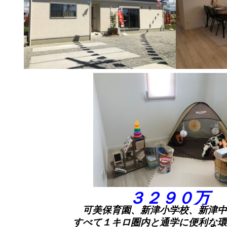
３２９０万
可美保育園、新津小学校、新津中
すべて１キロ圏内と通学に便利な環