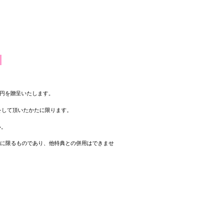
！
0円を贈呈いたします。
をして頂いたかたに限ります。
い。
特典との併用はできませ
！