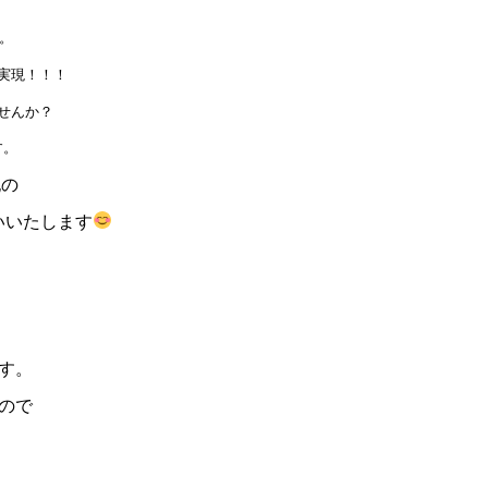
す。
実現！！！
せんか？
す。
記の
いいたします
す。
ので