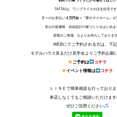
初めての家づくりだから選んでほしい
TATTA!は、ワンプライスの注文住宅で
月々のお支払い
３万円台～
『夢のマイホーム』が
安心の低価格・自由設計の家づくりをはじめま
皆様のご来場、心よりお待ちしておりま
WEBにてご予約される方は、下
モデルハウス見るだけ見学会よりご予約お願
ご予約は
コチラ
イベン
ト情報は
コチラ
ＬＩＮＥで簡単相談も行っておりま
来店しなくてもご相談いただけます
ぜひご活用ください