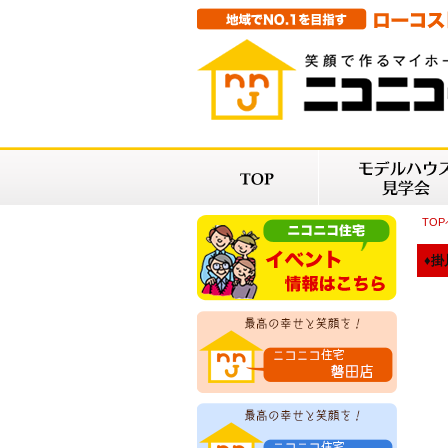
TO
♦掛