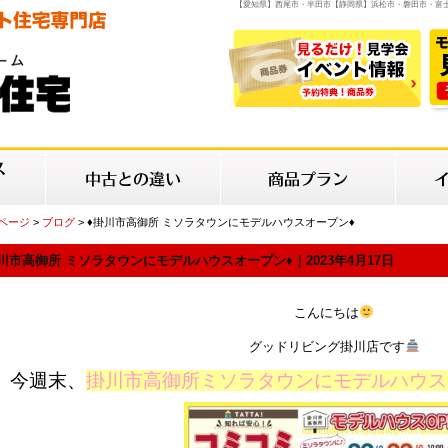
【愛知県】西尾市・半田市【静岡県】浜松市・磐田市・富
Pページ
>
ブログ
> ♦掛川市高御所 ミソラタウンにモデルハウスオープン♦
川市高御所 ミソラタウンにモデルハウスオープン♦｜2023年4月17日
こんにちは
グッドリビング掛川店です
今週末、
掛川市高御所ミソラタウンにモデルハウス