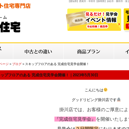
【愛知県】西尾市・半田市【静岡県】浜松市・磐田市・富
Pページ
>
ブログ
> スキップフロアのある 完成住宅見学会開催！
ップフロアのある 完成住宅見学会開催！｜2023年5月30日
こんにちは
グッドリビング掛川店です
掛川店では、お客様のご厚意によ
『完成住宅見学会』
を開催いたしま
見学会は
２日間限定
になりますの