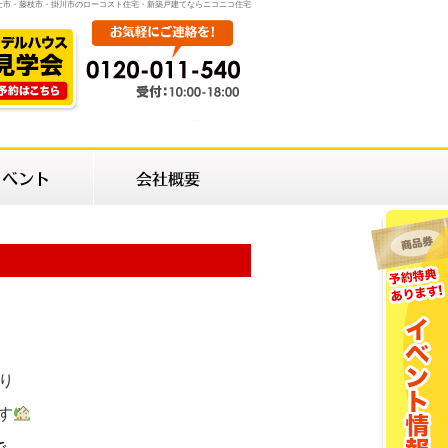
士市・藤枝市・掛川市のローコスト住宅・新築戸建てならニコニコ住宅
り
す
で、