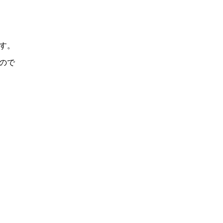
す。
ので