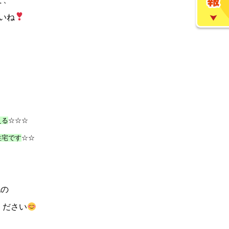
いね
える
☆☆☆
住宅です
☆☆
記の
ください