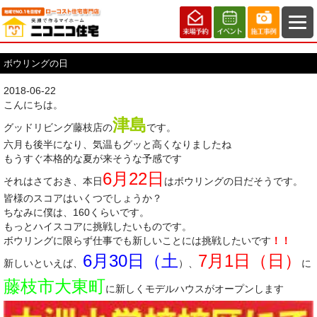
ボウリングの日
2018-06-22
こんにちは。
津島
グッドリビング藤枝店の
です。
六月も後半になり、気温もグッと高くなりましたね
もうすぐ本格的な夏が来そうな予感です
6月22日
それはさておき、本日
はボウリングの日だそうです。
皆様のスコアはいくつでしょうか？
ちなみに僕は、160くらいです。
もっとハイスコアに挑戦したいものです。
ボウリングに限らず仕事でも新しいことには挑戦したいです
！！
6月30日（土
7月1日（日）
新しいといえば、
）、
に
藤枝市大東町
に新しくモデルハウスがオープンします