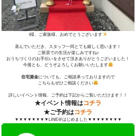
I様、ご家族様、おめでとうございます
喜んでいただき、スタッフ一同とても嬉しく思います！
ご新居での生活が楽しみですね♪
おうちづくりのお手伝いをさせて頂きありがとうございました！
今後とも、どうぞよろしくお願いいたします
住宅資金
についても、ご相談承っておりますので
こちらもぜひご相談ください
詳しいイベント情報、ご予約は下記からご覧いただけます！！
★イベント情報は
コチラ
★ご予約は
コチラ
▼▼▼▼▼▼▼▼LINE＠はじめました▼▼▼▼▼▼▼▼