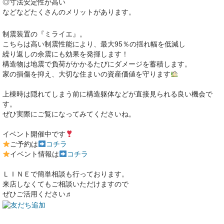
◎寸法安定性が高い
などなどたくさんのメリットがあります。
制震装置の『ミライエ』。
こちらは高い制震性能により、最大95％の揺れ幅を低減し
繰り返しの余震にも効果を発揮します！
構造物は地震で負荷がかかるたびにダメージを蓄積します。
家の損傷を抑え、大切な住まいの資産価値を守ります
上棟時は隠れてしまう前に構造躯体などが直接見られる良い機会で
す。
ぜひ実際にご覧になってみてくださいね。
イベント開催中です
ご予約は
コチラ
イベント情報は
コチラ
ＬＩＮＥで簡単相談も行っております。
来店しなくてもご相談いただけますので
ぜひご活用ください♬