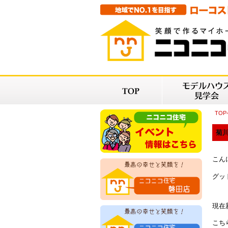
TO
菊川
こん
グッ
現在
こち