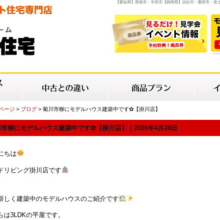
【愛知県】西尾市・半田市【静岡県】浜松市・磐田市・富
Pページ
>
ブログ
> 菊川市柳にモデルハウス建築中です✿【掛川店】
市柳にモデルハウス建築中です✿【掛川店】｜2026年4月28日
にちは
ドリビング掛川店です
新しく建築中のモデルハウスのご紹介です
らは3LDKの平屋です。