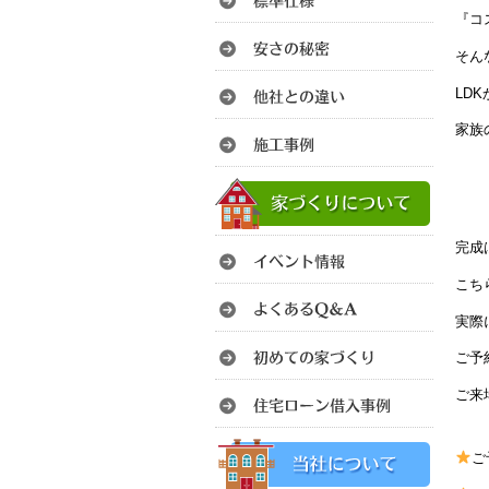
『コ
そん
LD
家族
完成
こち
実際
ご予
ご来
ご