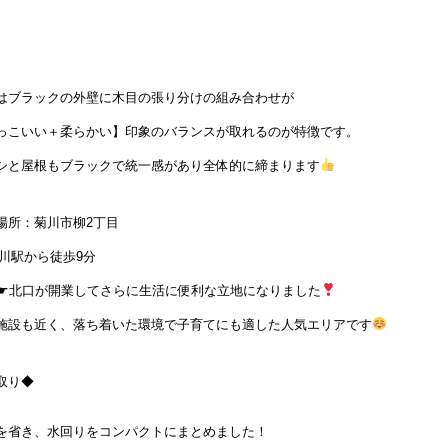
はブラックの外壁に木目の張り分けの組み合わせが
っこいい＋柔らかい】印象のバランスが取れるのが特徴です。
シと屋根もブラックで統一感があり全体的に締まります
場所：菊川市柳2丁目
菊川駅から徒歩9分
int☛北口が開業してさらに生活に便利な立地になりました
施設も近く、落ち着いた環境で子育てにも適した人気エリアです
取り◆
を省き、水回りをコンパクトにまとめました！