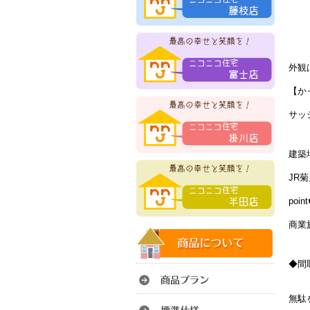
外観
【か
サッ
建築
JR
po
商業
◆間
無駄