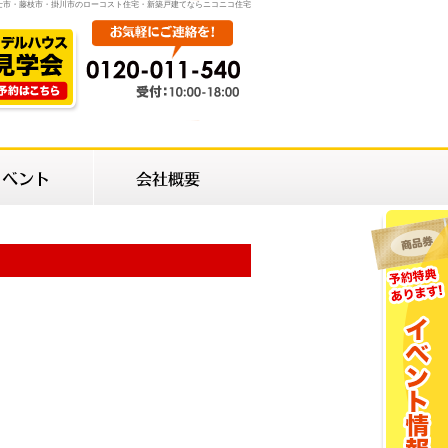
士市・藤枝市・掛川市のローコスト住宅・新築戸建てならニコニコ住宅