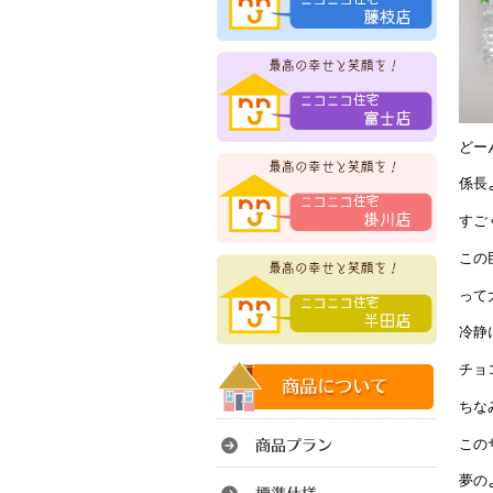
どー
係長
すご
この
って
冷静
チョ
ちな
この
夢の