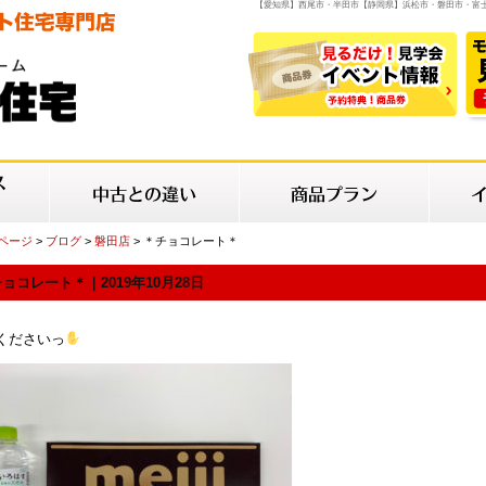
【愛知県】西尾市・半田市【静岡県】浜松市・磐田市・富
Pページ
>
ブログ
>
磐田店
> ＊チョコレート＊
ョコレート＊｜2019年10月28日
くださいっ