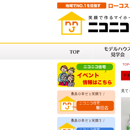
TO
＊チ
見て