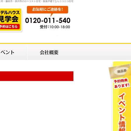
士市・藤枝市・掛川市のローコスト住宅・新築戸建てならニコニコ住宅