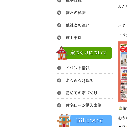
みん
さて
イベ
住
おう