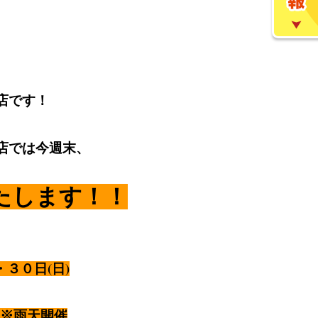
店です！
店では今週末、
たします！！
３０日(日)
※雨天開催