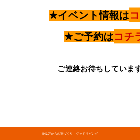
イベント
情報は
コ
★
ご予約は
コチ
★
ご連絡お待ちしていま
841万からの家づくり グッドリビング