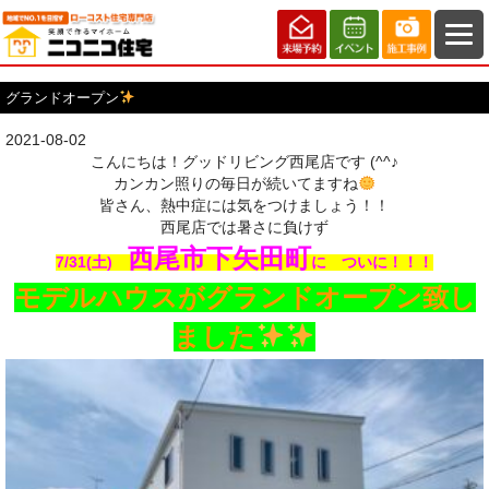
グランドオープン
2021-08-02
こんにちは！グッドリビング西尾店です (^^♪
カンカン照りの毎日が続いてますね
皆さん、熱中症には気をつけましょう！！
西尾店では暑さに負けず
西尾市下矢田町
7/31(土
)
に ついに！！！
モデルハウスがグランドオープン致し
ました