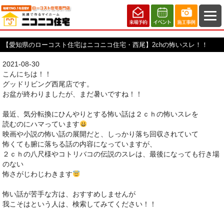
【愛知県のローコスト住宅はニコニコ住宅・西尾】2chの怖いスレ！！
2021-08-30
こんにちは！！
グッドリビング西尾店です。
お盆が終わりましたが、まだ暑いですね！！
最近、気分転換にひんやりとする怖い話は２ｃｈの怖いスレを
読むのにハマっています
映画や小説の怖い話の展開だと、しっかり落ち回収されていて
怖くても腑に落ちる話の内容になっていますが、
２ｃｈの八尺様やコトリバコの伝説のスレは、最後になっても行き場
のない
怖さがじわじわきます
怖い話が苦手な方は、おすすめしませんが
我こそはという人は、検索してみてください！！