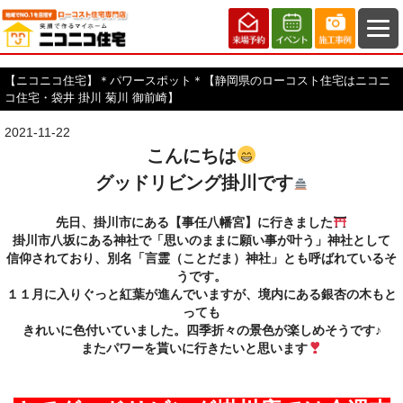
【ニコニコ住宅】＊パワースポット＊【静岡県のローコスト住宅はニコニ
コ住宅・袋井 掛川 菊川 御前崎】
2021-11-22
こんにちは
グッドリビング掛川です
先日、掛川市にある【事任八幡宮】に行きました
掛川市八坂にある神社で「思いのままに願い事が叶う」神社として
信仰されており、別名「言霊（ことだま）神社」とも呼ばれているそ
うです。
１１月に入りぐっと紅葉が進んでいますが、境内にある銀杏の木もと
っても
きれいに
色付いていました。四季折々の景色が楽しめそうです♪
またパワーを貰いに行きたいと思います