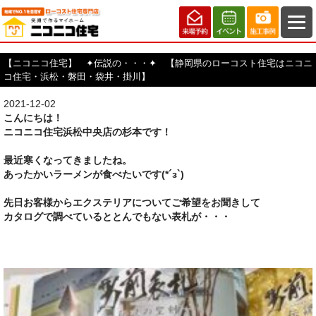
【ニコニコ住宅】 ✦伝説の・・・✦ 【静岡県のローコスト住宅はニコニ
コ住宅・浜松・磐田・袋井・掛川】
2021-12-02
こんにちは！
ニコニコ住宅浜松中央
店の杉本です！
最近寒くなってきましたね。
あったかいラーメンが食べたいです(*´з`)
先日お客様からエクステリアについてご希望をお聞きして
カタログで調べているととんでもない表札が・・・