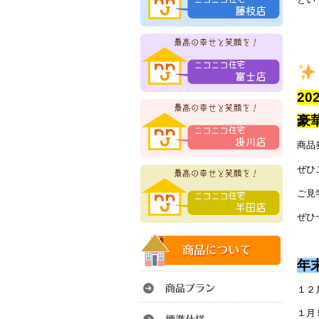
20
豪
商品
ぜひ
ご見
ぜひ
年
１２
１月