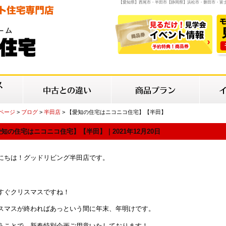
【愛知県】西尾市・半田市【静岡県】浜松市・磐田市・富
Pページ
>
ブログ
>
半田店
> 【愛知の住宅はニコニコ住宅】【半田】
知の住宅はニコニコ住宅】【半田】｜2021年12月20日
にちは！グッドリビング半田店です。
すぐクリスマスですね！
スマスが終わればあっという間に年末、年明けです。
うことで、新春特別企画ご用意いたしております！