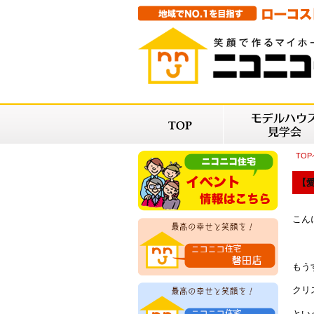
TO
【愛
こん
もう
クリ
とい