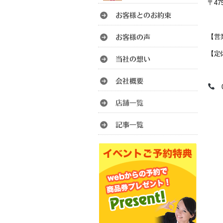
〒47
【営業
【定
05