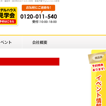
士市・藤枝市・掛川市のローコスト住宅・新築戸建てならニコニコ住宅