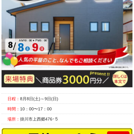
日程：
8月8日(土)～9日(日)
時間：
10：00〜17：00
場所：
掛川市上西郷476ｰ５