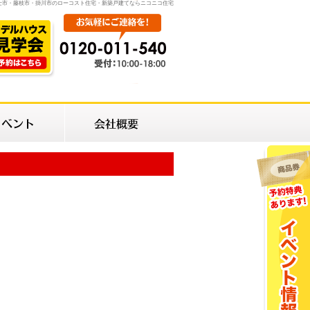
士市・藤枝市・掛川市のローコスト住宅・新築戸建てならニコニコ住宅