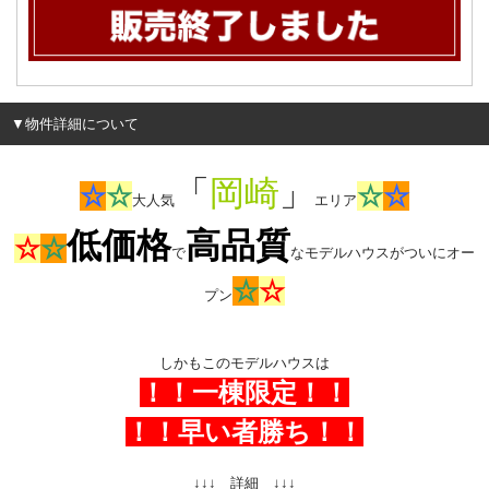
▼物件詳細について
「
岡崎
」
☆
☆
☆
☆
大人気
エリア
低価格
高品質
☆
☆
で
なモデルハウスがついにオー
☆
☆
プン
しかもこのモデルハウスは
！！一棟限定！！
！！早い者勝ち！！
↓↓↓ 詳細 ↓↓↓