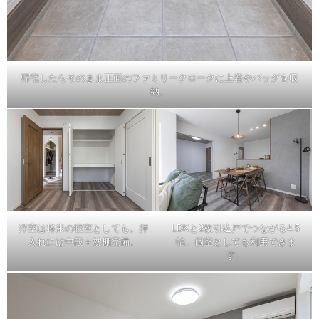
帰宅したらそのまま正面のファミリークロークに上着やバッグを収
納。
洋室は将来の寝室としても。押
LDKと2枚引込戸でつながる4.5
入れには中段＋枕棚完備。
帖。個室としても利用できま
す。