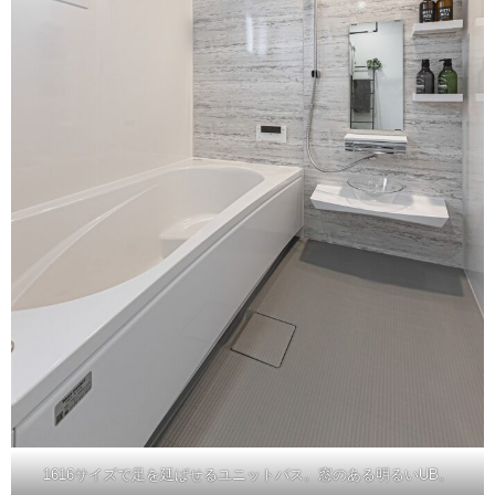
1616サイズで足を延ばせるユニットバス。窓のある明るいUB。