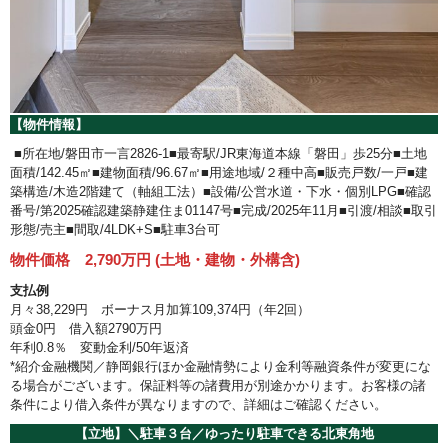
【物件情報】
■所在地/磐田市一言2826-1■最寄駅/JR東海道本線「磐田」歩25分■土地
面積/142.45㎡■建物面積/96.67㎡■用途地域/２種中高■販売戸数/一戸■建
築構造/木造2階建て（軸組工法）■設備/公営水道・下水・個別LPG■確認
番号/第2025確認建築静建住ま01147号■完成/2025年11月■引渡/相談■取引
形態/売主■間取/4LDK+S■駐車3台可
物件価格 2,790万円 (土地・建物・外構含)
支払例
月々38,229円 ボーナス月加算109,374円（年2回）
頭金0円 借入額2790万円
年利0.8％ 変動金利/50年返済
*紹介金融機関／静岡銀行ほか金融情勢により金利等融資条件が変更にな
る場合がございます。保証料等の諸費用が別途かかります。お客様の諸
条件により借入条件が異なりますので、詳細はご確認ください。
【立地】＼駐車３台／ゆったり駐車できる北東角地