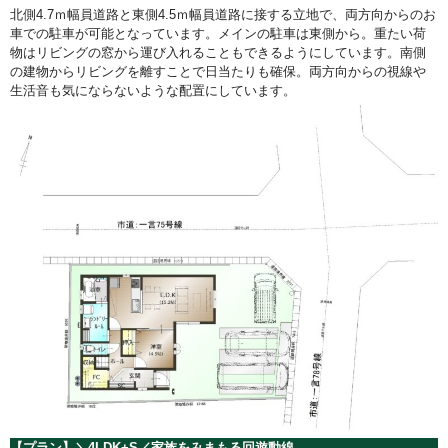
北側4.7ｍ幅員道路と東側4.5ｍ幅員道路に接する立地で、両方向からのお
車での駐車が可能となっています。メインの駐車は東側から。重たい荷
物はリビングの窓から運び入れることもできるようにしています。南側
の建物からリビングを離すことで日当たりも確保。両方向からの視線や
生活音も気にならないような配置にしています。
【プラン】＼4LDK+S／家族をみまもる回遊動線