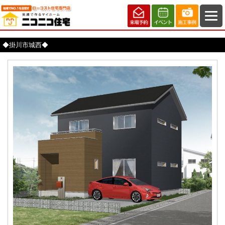
◆掛川市城西◆