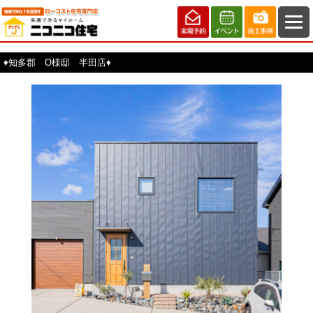
♦知多郡 O様邸 半田店♦