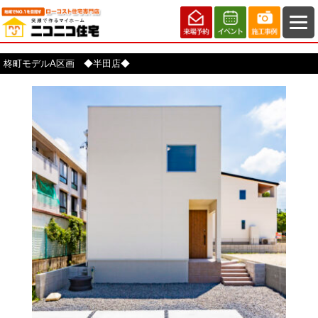
柊町モデルA区画 ◆半田店◆