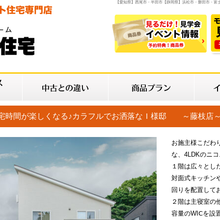
【愛知県】西尾市・半田市【静岡県】浜松市・磐田市・富
宅時間が楽しくなる♪カラフルでお洒落なＩ様邸 ～藤枝店
お施主様こだわ
な、4LDKのニ
１階は広々とし
対面式キッチン
回りを配置して
２階は主寝室の
容量のWIⅭを設置