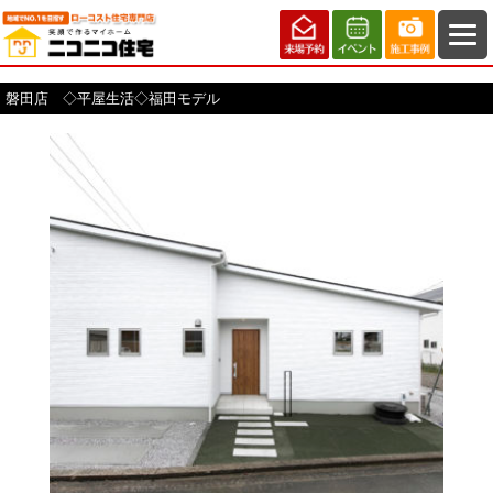
磐田店 ◇平屋生活◇福田モデル