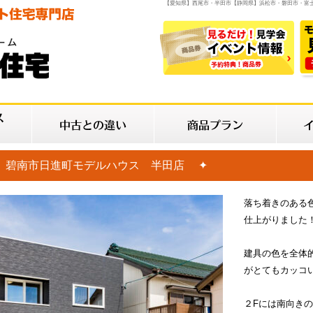
【愛知県】西尾市・半田市【静岡県】浜松市・磐田市・富
 碧南市日進町モデルハウス 半田店 ✦
落ち着きのある
仕上がりました
建具の色を全体
がとてもカッコ
２Fには南向き