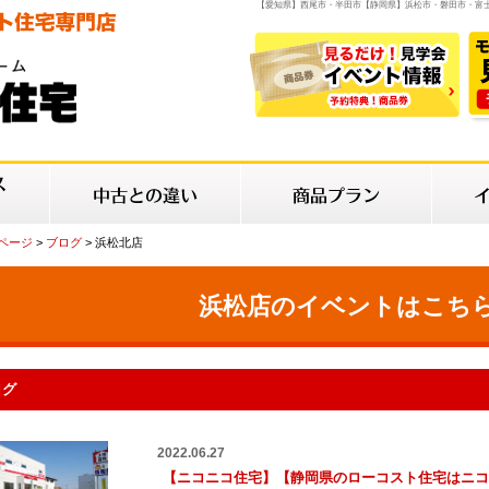
【愛知県】西尾市・半田市【静岡県】浜松市・磐田市・富
Pページ
>
ブログ
> 浜松北店
浜松店のイベントはこちら 
ログ
2022.06.27
【ニコニコ住宅】【静岡県のローコスト住宅はニコ